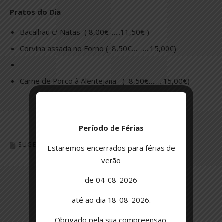
Pratos do Dia
Bacalhau c/ Natas ( 8,00€ .…..11,50€ )
Corvina assada no Forno ( 8,50€……….15,00€)
Carne de Porco à Alentejana ( 8,50€……. 15,00€)
Período de Férias
SUGESTÃO DO DIA
Estaremos encerrados para férias de
verão
de 04-08-2026
até ao dia 18-08-2026.
Obrigado pela sua compreensão.