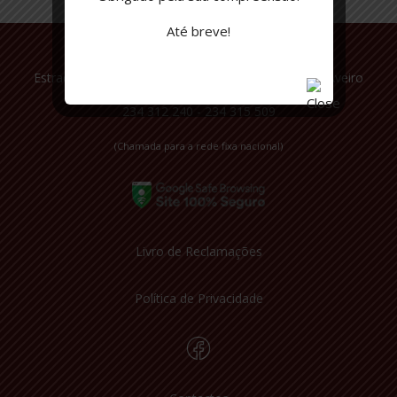
Até breve!
Estrada Nacional 109, Quinta do Simão, Esgueira - Aveiro
234 312 240 - 234 315 509
(Chamada para a rede fixa nacional)
Livro de Reclamações
Política de Privacidade