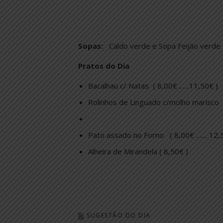
Sopas:
Caldo verde e Sopa Feijão verde
Pratos do Dia
Bacalhau c/ Natas ( 8,00€ .…..11,50€ )
Rolinhos de Linguado c/molho marisco
Pato assado no Forno ( 8,00€ …… 12,5
Alheira de Mirandela ( 8,50€ )
SUGESTÃO DO DIA