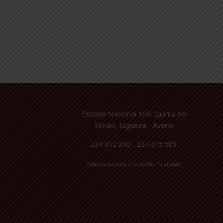
Estrada Nacional 109, Quinta do
Simão, Esgueira - Aveiro
234 312 240 - 234 315 509
(Chamada para a rede fixa nacional)