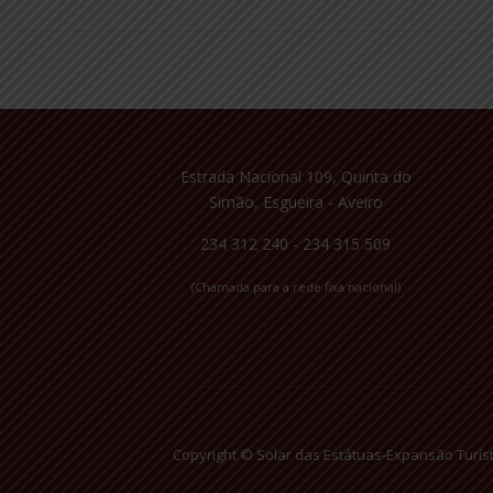
Estrada Nacional 109, Quinta do
Simão, Esgueira - Aveiro
234 312 240 - 234 315 509
(Chamada para a rede fixa nacional)
Copyright © Solar das Estátuas-Expansão Turís