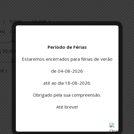
te ( 9,00€ …… 18,00€ )
ax) ( 27,00€ )
………..40,00€ )
Período de Férias
( 30,00€ )
Estaremos encerrados para férias de verão
€ ………26,00€ )
0€ )
de 04-08-2026
até ao dia 18-08-2026.
Obrigado pela sua compreensão.
Até breve!