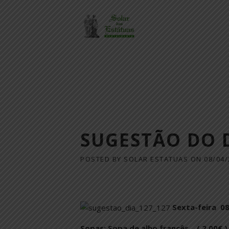
Skip
to
content
SUGESTÃO DO 
POSTED BY
SOLAR ESTATUAS
ON
08/04/
Sexta-feira 08
Sopas: Sopa de alho francês ( 2,00€ )