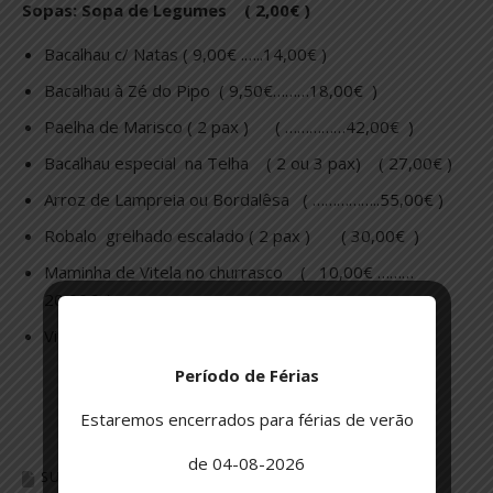
Sopas: Sopa de Legumes ( 2,00€ )
Bacalhau c/ Natas ( 9,00€ .…..14,00€ )
Bacalhau à Zé do Pipo ( 9,50€………18,00€ )
Paelha de Marisco ( 2 pax ) ( ……………42,00€ )
Bacalhau especial na Telha ( 2 ou 3 pax) ( 27,00€ )
Arroz de Lampreia ou Bordalêsa ( ……………..55,00€ )
Robalo grelhado escalado ( 2 pax ) ( 30,00€ )
Maminha de Vitela no churrasco ( 10,00€ ………
20,00€ )
Vitela assada à Vouga ( 9,00€ …….16,00€ )
Período de Férias
Estaremos encerrados para férias de verão
de 04-08-2026
SUGESTÃO DO DIA