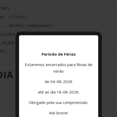
00€ )
ax) ( 27,00€ )
…..45,00€ ) ( indisponivel )
( 30,00€ )
….26,00€ )
0€ )
Período de Férias
Estaremos encerrados para férias de
verão
DIA
de 04-08-2026
até ao dia 18-08-2026.
Obrigado pela sua compreensão.
Até breve!