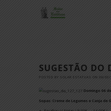
Skip
to
content
SUGESTÃO DO 
POSTED BY
SOLAR ESTATUAS
ON
06/03/
Domingo 06 de
Sopas: Creme de Legumes e Canja de Ga
Bacalhau c/ Natas ( 9,00€ .…..14,00€ )