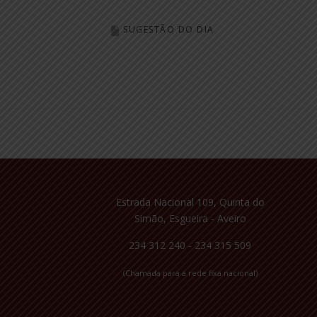
SUGESTÃO DO DIA
Estrada Nacional 109, Quinta do
Simão, Esgueira - Aveiro
234 312 240 - 234 315 509
(Chamada para a rede fixa nacional)