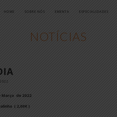
HOME
SOBRE NÓS
EMENTA
ESPECIALIDADES
NOTÍCIAS
DIA
2022
 Março de 2022
linha ( 2,00€ )