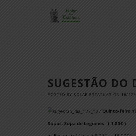
Skip
to
content
SUGESTÃO DO 
POSTED BY
SOLAR ESTATUAS
ON
16/12/
Quinta-feira 
Sopas: Sopa de Legumes ( 1,80€ )
Bacalhau c/ Natas ( 8,00€ .…..13,00€ )