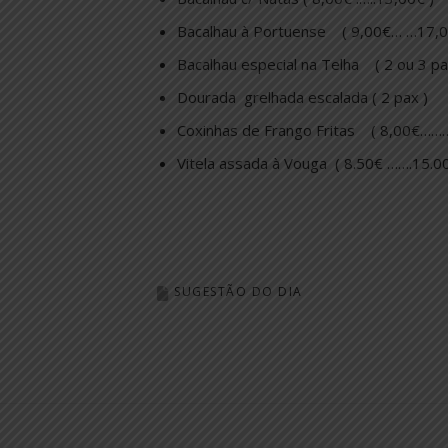
Bacalhau à Portuense ( 9,00€… …17,0
Bacalhau especial na Telha ( 2 ou 3 p
Dourada grelhada escalada ( 2 pax )
Coxinhas de Frango Fritas ( 8,00€……
Vitela assada à Vouga ( 8.50€ …….15.00
SUGESTÃO DO DIA