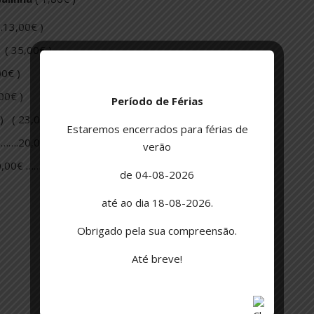
13,00€ )
( 35,00€ )
0€ )
00€ )
Período de Férias
x) ( 23,00€ )
Estaremos encerrados para férias de
…….20,00€ )
verão
0,00€ …… 18,00€ )
de 04-08-2026
até ao dia 18-08-2026.
Obrigado pela sua compreensão.
Até breve!