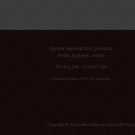
Estrada Nacional 109, Quinta do
Simão, Esgueira - Aveiro
234 312 240 - 234 315 509
(Chamada para a rede fixa nacional)
Copyright © Solar das Estátuas-Expansão Turís