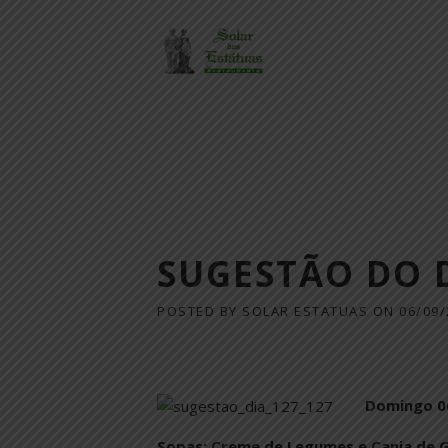
Skip
to
content
SUGESTÃO DO 
POSTED BY
SOLAR ESTATUAS
ON
06/09/
Domingo 06
Sopas: Creme de Legumes e Canja de 