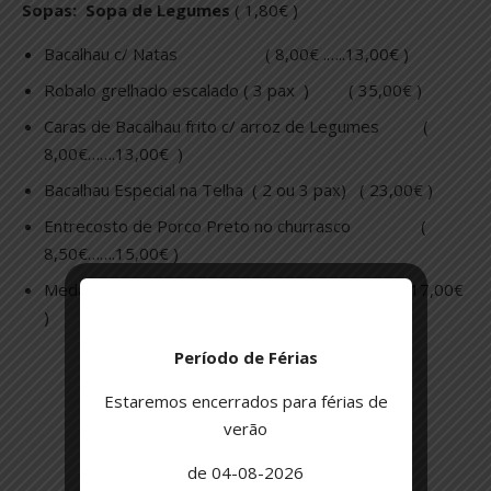
Sopas: Sopa de Legumes
( 1,80€ )
Bacalhau c/ Natas ( 8,00€ .…..13,00€ )
Robalo grelhado escalado ( 3 pax ) ( 35,00€ )
Caras de Bacalhau frito c/ arroz de Legumes (
8,00€…….13,00€ )
Bacalhau Especial na Telha ( 2 ou 3 pax) ( 23,00€ )
Entrecosto de Porco Preto no churrasco (
8,50€…….15,00€ )
Medalhões de Vitela no Churrasco ( 10,00€ …… 17,00€
)
Período de Férias
Estaremos encerrados para férias de
verão
de 04-08-2026