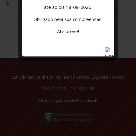
SUGESTÃO DO DIA
até ao dia 18-08-2026.
Obrigado pela sua compreensão.
Até breve!
Estrada Nacional 109, Quinta do Simão, Esgueira - Aveiro
234 312 240 - 234 315 509
(Chamada para a rede fixa nacional)