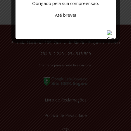
Obrigado pela sua compreensão.
Até breve!
Estrada Nacional 109, Quinta do Simão, Esgueira - Aveiro
234 312 240 - 234 315 509
(Chamada para a rede fixa nacional)
Livro de Reclamações
Política de Privacidade