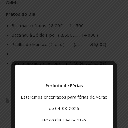
Galinha
Pratos do Dia
Bacalhau c/ Natas ( 8,00€ .…..11,50€
Bacalhau à Zé do Pipo ( 8,50€ ……. 14,00€ )
Paelha de Marisco ( 2 pax ) (……………36,00€)
Cabrito assado á regional ( 12,00€…….18,50€)
Período de Férias
Estaremos encerrados para férias de verão
SUGESTÃO DO DIA
de 04-08-2026
até ao dia 18-08-2026.